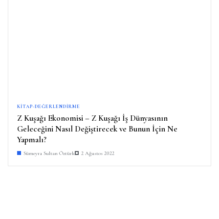
KITAP-DEĞERLENDIRME
Z Kuşağı Ekonomisi – Z Kuşağı İş Dünyasının
Geleceğini Nasıl Değiştirecek ve Bunun İçin Ne
Yapmalı?
Sümeyra Sultan Öztürk
2 Ağustos 2022