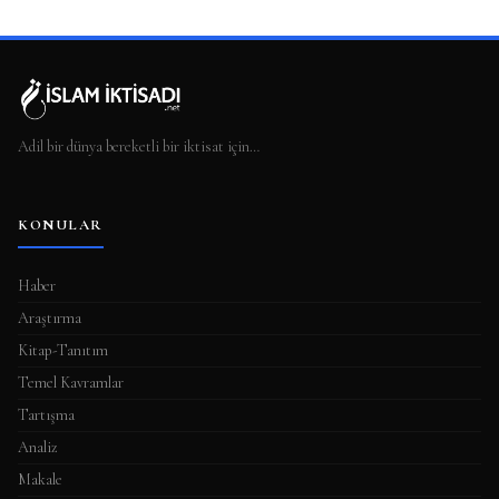
Adil bir dünya bereketli bir iktisat için…
KONULAR
Haber
Araştırma
Kitap-Tanıtım
Temel Kavramlar
Tartışma
Analiz
Makale