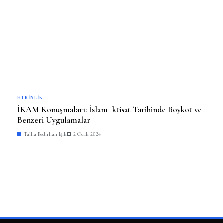
ETKINLIK
İKAM Konuşmaları: İslam İktisat Tarihinde Boykot ve
Benzeri Uygulamalar
Talha Bedirhan Işık
2 Ocak 2024