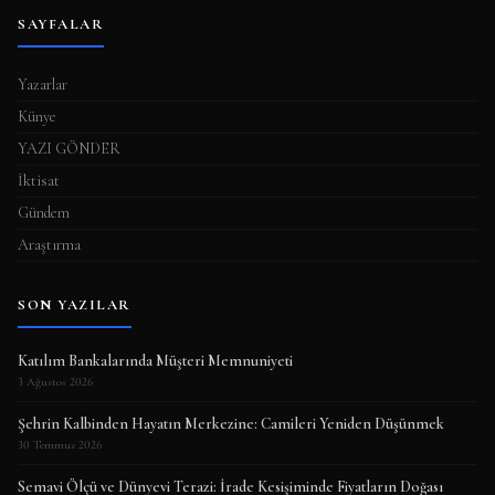
SAYFALAR
Yazarlar
Künye
YAZI GÖNDER
İktisat
Gündem
Araştırma
SON YAZILAR
Katılım Bankalarında Müşteri Memnuniyeti
3 Ağustos 2026
Şehrin Kalbinden Hayatın Merkezine: Camileri Yeniden Düşünmek
30 Temmuz 2026
Semavi Ölçü ve Dünyevi Terazi: İrade Kesişiminde Fiyatların Doğası