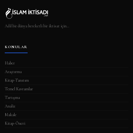
Adil bir dünya bereketli bir iktisat için…
KONULAR
Haber
Araştırma
Kitap-Tanıtım
Temel Kavramlar
Tartışma
Analiz
Makale
Kitap-Öneri