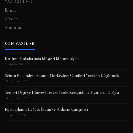
YAZI GÖNDER
İktisat
Gündem
Araştırma
SON YAZILAR
Katılım Bankalarında Müşteri Memnuniyeti
3 Ağustos 2026
Şehrin Kalbinden Hayatın Merkezine: Camileri Yeniden Düşünmek
30 Temmuz 2026
Semavi Ölçü ve Dünyevi Terazi: İrade Kesişiminde Fiyatların Doğası
30 Temmuz 2026
Fiyatı Olanın Değeri: İktisat ve Ahlakın Çatışması
9 Temmuz 2026