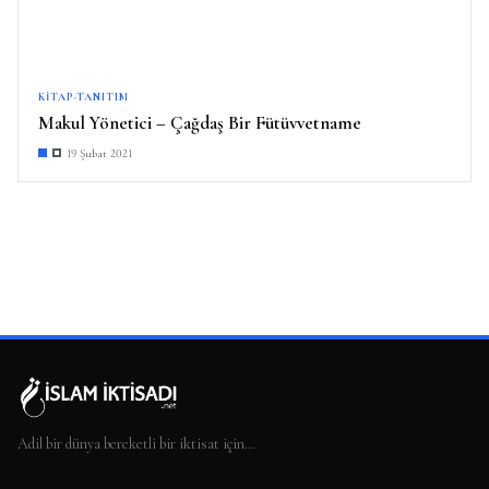
KITAP-TANITIM
Makul Yönetici – Çağdaş Bir Fütüvvetname
19 Şubat 2021
Adil bir dünya bereketli bir iktisat için…