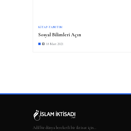
KITAP-TANITIM
Sosyal Bilimleri Açın
18 Mart 2021
Adil bir dünya bereketli bir iktisat için…