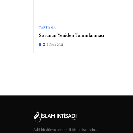
TARTIŞMA
Sorunun Yeniden Tanımlanması
2 Ocak 2021
Adil bir dünya bereketli bir iktisat için…