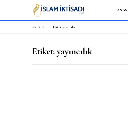
ANAS
Ana Sayfa
/
Etiket:
yayıncılık
Etiket:
yayıncılık