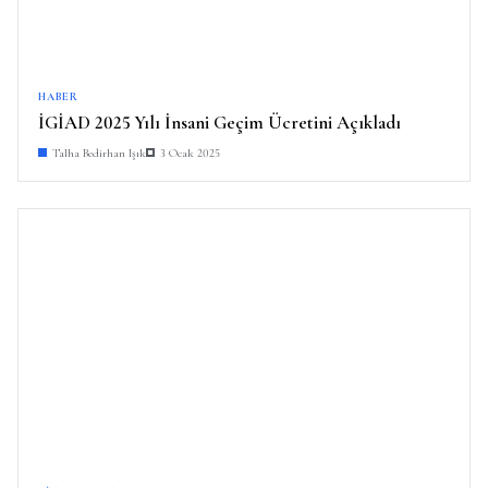
HABER
İGİAD 2025 Yılı İnsani Geçim Ücretini Açıkladı
Talha Bedirhan Işık
3 Ocak 2025