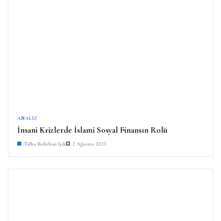
ANALIZ
İnsani Krizlerde İslami Sosyal Finansın Rolü
Talha Bedirhan Işık
2 Ağustos 2023