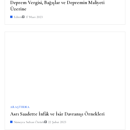
Deprem Vergisi, Bağışlar ve Depremin Maliyeti
Üzerine
Editör
17 Mart 2023
ARAŞTIRMA
Asrı Saadette İnfâk ve İsâr Davranışı Örnekleri
Sümeyra Sultan Öztürk
22 Şubat 2023