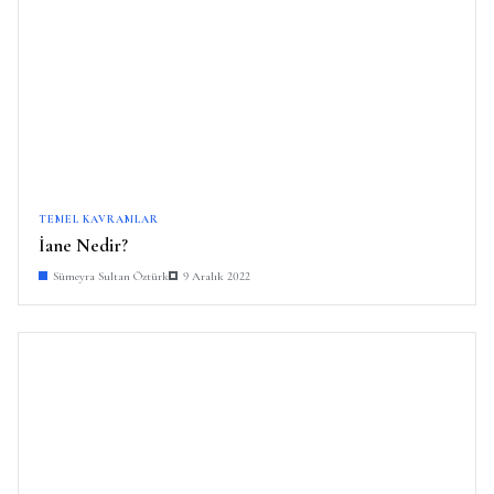
TEMEL KAVRAMLAR
İane Nedir?
Sümeyra Sultan Öztürk
9 Aralık 2022