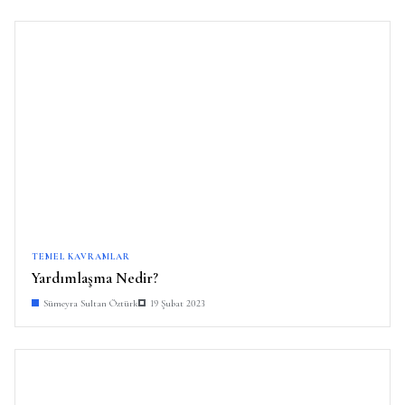
TEMEL KAVRAMLAR
Yardımlaşma Nedir?
Sümeyra Sultan Öztürk
19 Şubat 2023