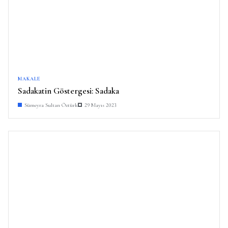
MAKALE
Sadakatin Göstergesi: Sadaka
Sümeyra Sultan Öztürk
29 Mayıs 2023