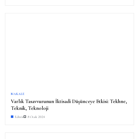
MAKALE
Varlık Tasavvurunun İktisadi Düşünceye Etkisi: Tekhne,
Teknik, Teknoloji
Editör
8 Ocak 2024