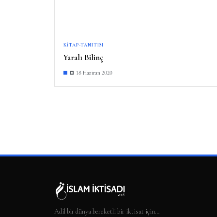
KITAP-TANITIM
Yaralı Bilinç
18 Haziran 2020
Adil bir dünya bereketli bir iktisat için…