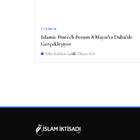
ETKINLIK
Islamic Fintech Forum 8 Mayıs’ta Dubai’de
Gerçekleşiyor
Talha Bedirhan Işık
3 Mayıs 2024