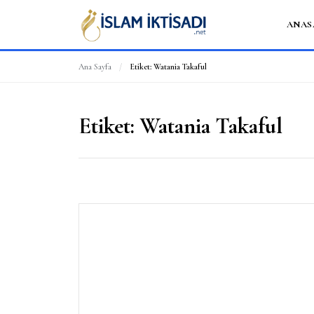
ANAS
Ana Sayfa
/
Etiket:
Watania Takaful
Etiket:
Watania Takaful