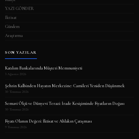
YAZI GÖNDER
İktisat
Gündem
Araştırma
SON YAZILAR
Katılım Bankalarında Müşteri Memnuniyeti
3 Ağustos 2026
Şehrin Kalbinden Hayatın Merkezine: Camileri Yeniden Düşünmek
30 Temmuz 2026
Semavi Ölçü ve Dünyevi Terazi: İrade Kesişiminde Fiyatların Doğası
30 Temmuz 2026
Fiyatı Olanın Değeri: İktisat ve Ahlakın Çatışması
9 Temmuz 2026