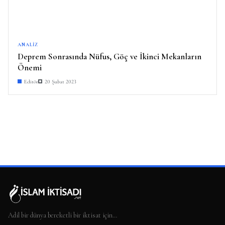
ANALIZ
Deprem Sonrasında Nüfus, Göç ve İkinci Mekanların
Önemi
Editör
20 Şubat 2023
Adil bir dünya bereketli bir iktisat için…