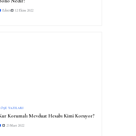
Bono Nedir?
Editör
12 Ekim 2022
KÖŞE YAZILARI
Kur Korumalı Mevduat Hesabı Kimi Koruyor?
23 Mart 2022