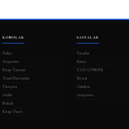
KONULAR
SAYFALAR
Haber
Yazarlar
Araştırma
Künye
Kitap-Tanıtım
YAZI GÖNDER
Temel Kavramlar
İktisat
Tartışma
Gündem
Analiz
Araştırma
Makale
Kitap-Öneri