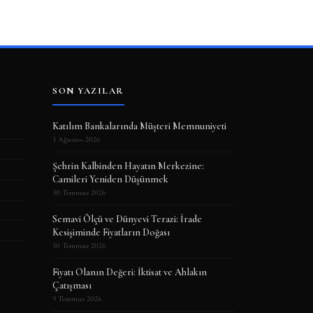
SON YAZILAR
Katılım Bankalarında Müşteri Memnuniyeti
3 Ağustos 2026
Şehrin Kalbinden Hayatın Merkezine:
Camileri Yeniden Düşünmek
30 Temmuz 2026
Semavi Ölçü ve Dünyevi Terazi: İrade
Kesişiminde Fiyatların Doğası
30 Temmuz 2026
Fiyatı Olanın Değeri: İktisat ve Ahlakın
Çatışması
9 Temmuz 2026