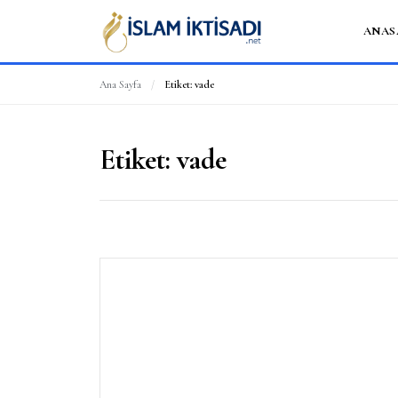
ANAS
Ana Sayfa
/
Etiket:
vade
Etiket:
vade