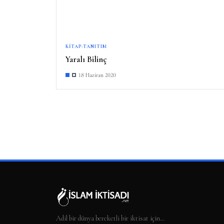
KITAP-TANITIM
Yaralı Bilinç
18 Haziran 2020
Adil bir dünya bereketli bir iktisat için…