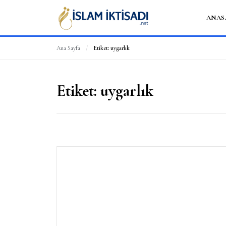
ANAS
Ana Sayfa
/
Etiket:
uygarlık
Etiket:
uygarlık