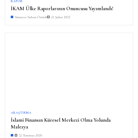
RAPOR
İKAM Ülke Raporlarının Onuncusu Yayımlandı!
Sümeyra Sultan Öztürk
22 Şubat 2022
ARAŞTIRMA
İslami Finansın Küresel Merkezi Olma Yolunda
Malezya
22 Temmuz 2020