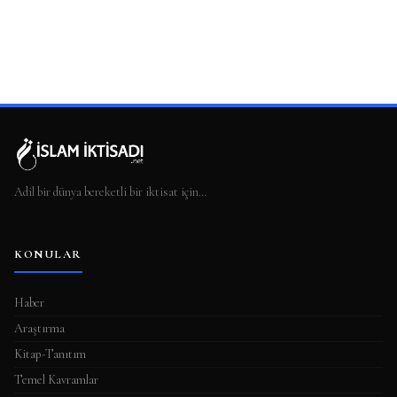
Adil bir dünya bereketli bir iktisat için…
KONULAR
Haber
Araştırma
Kitap-Tanıtım
Temel Kavramlar