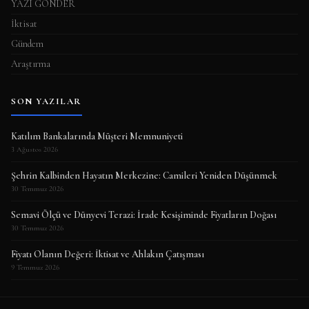
YAZI GÖNDER
İktisat
Gündem
Araştırma
SON YAZILAR
Katılım Bankalarında Müşteri Memnuniyeti
3 Ağustos 2026
Şehrin Kalbinden Hayatın Merkezine: Camileri Yeniden Düşünmek
30 Temmuz 2026
Semavi Ölçü ve Dünyevi Terazi: İrade Kesişiminde Fiyatların Doğası
30 Temmuz 2026
Fiyatı Olanın Değeri: İktisat ve Ahlakın Çatışması
9 Temmuz 2026