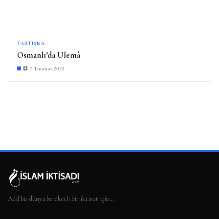
TARTIŞMA
Osmanlı’da Ulemâ
7 Temmuz 2020
Adil bir dünya bereketli bir iktisat için…