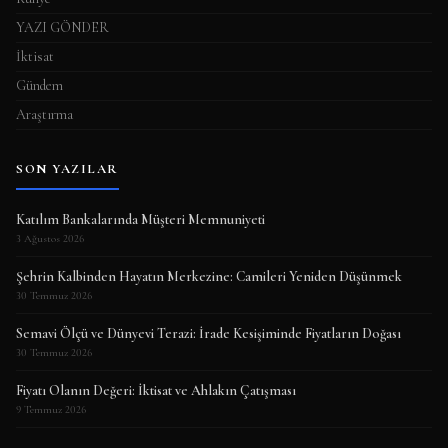
YAZI GÖNDER
İktisat
Gündem
Araştırma
SON YAZILAR
Katılım Bankalarında Müşteri Memnuniyeti
3 Ağustos 2026
Şehrin Kalbinden Hayatın Merkezine: Camileri Yeniden Düşünmek
30 Temmuz 2026
Semavi Ölçü ve Dünyevi Terazi: İrade Kesişiminde Fiyatların Doğası
30 Temmuz 2026
Fiyatı Olanın Değeri: İktisat ve Ahlakın Çatışması
9 Temmuz 2026