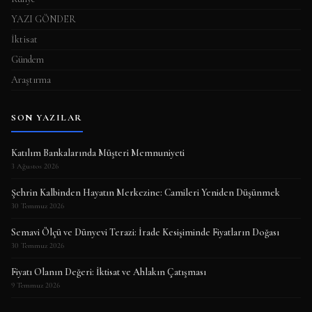
YAZI GÖNDER
İktisat
Gündem
Araştırma
SON YAZILAR
Katılım Bankalarında Müşteri Memnuniyeti
3 Ağustos 2026
Şehrin Kalbinden Hayatın Merkezine: Camileri Yeniden Düşünmek
30 Temmuz 2026
Semavi Ölçü ve Dünyevi Terazi: İrade Kesişiminde Fiyatların Doğası
30 Temmuz 2026
Fiyatı Olanın Değeri: İktisat ve Ahlakın Çatışması
9 Temmuz 2026