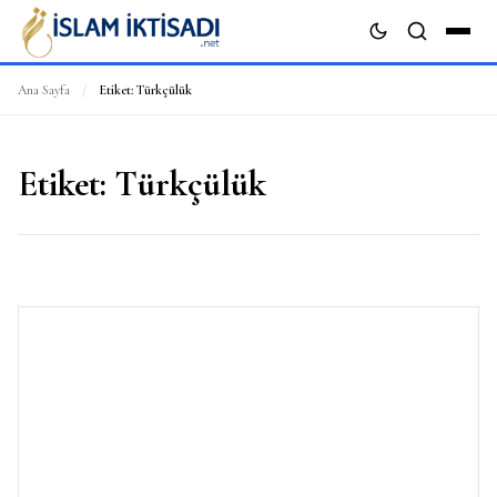
Ana Sayfa
/
Etiket:
Türkçülük
ARA
Etiket:
Türkçülük