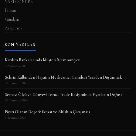
YAZI GÖNDER
İktisat
Gündem
Araştırma
SON YAZILAR
Katılım Bankalarında Müşteri Memnuniyeti
3 Ağustos 2026
Şehrin Kalbinden Hayatın Merkezine: Camileri Yeniden Düşünmek
30 Temmuz 2026
Semavi Ölçü ve Dünyevi Terazi: İrade Kesişiminde Fiyatların Doğası
30 Temmuz 2026
Fiyatı Olanın Değeri: İktisat ve Ahlakın Çatışması
9 Temmuz 2026