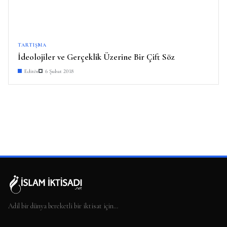
TARTIŞMA
İdeolojiler ve Gerçeklik Üzerine Bir Çift Söz
Editör
6 Şubat 2018
Adil bir dünya bereketli bir iktisat için…