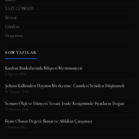
YAZI GÖNDER
İktisat
Gündem
Araştırma
SON YAZILAR
Katılım Bankalarında Müşteri Memnuniyeti
3 Ağustos 2026
Şehrin Kalbinden Hayatın Merkezine: Camileri Yeniden Düşünmek
30 Temmuz 2026
Semavi Ölçü ve Dünyevi Terazi: İrade Kesişiminde Fiyatların Doğası
30 Temmuz 2026
Fiyatı Olanın Değeri: İktisat ve Ahlakın Çatışması
9 Temmuz 2026