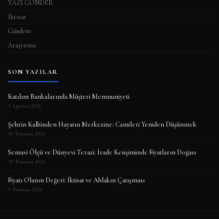
YAZI GÖNDER
İktisat
Gündem
Araştırma
SON YAZILAR
Katılım Bankalarında Müşteri Memnuniyeti
3 Ağustos 2026
Şehrin Kalbinden Hayatın Merkezine: Camileri Yeniden Düşünmek
30 Temmuz 2026
Semavi Ölçü ve Dünyevi Terazi: İrade Kesişiminde Fiyatların Doğası
30 Temmuz 2026
Fiyatı Olanın Değeri: İktisat ve Ahlakın Çatışması
9 Temmuz 2026