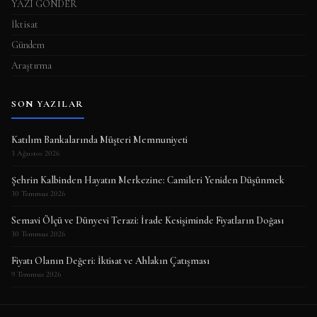
YAZI GÖNDER
İktisat
Gündem
Araştırma
SON YAZILAR
Katılım Bankalarında Müşteri Memnuniyeti
3 Ağustos 2026
Şehrin Kalbinden Hayatın Merkezine: Camileri Yeniden Düşünmek
30 Temmuz 2026
Semavi Ölçü ve Dünyevi Terazi: İrade Kesişiminde Fiyatların Doğası
30 Temmuz 2026
Fiyatı Olanın Değeri: İktisat ve Ahlakın Çatışması
9 Temmuz 2026