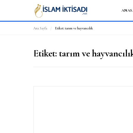
ANAS
Ana Sayfa
/
Etiket:
tarım ve hayvancılık
Etiket:
tarım ve hayvancılı