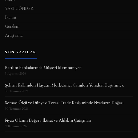
YAZI GÖNDER
İktisat
Gündem
Araştırma
SON YAZILAR
Katılım Bankalarında Müşteri Memnuniyeti
3 Ağustos 2026
Şehrin Kalbinden Hayatın Merkezine: Camileri Yeniden Düşünmek
30 Temmuz 2026
Semavi Ölçü ve Dünyevi Terazi: İrade Kesişiminde Fiyatların Doğası
30 Temmuz 2026
Fiyatı Olanın Değeri: İktisat ve Ahlakın Çatışması
9 Temmuz 2026