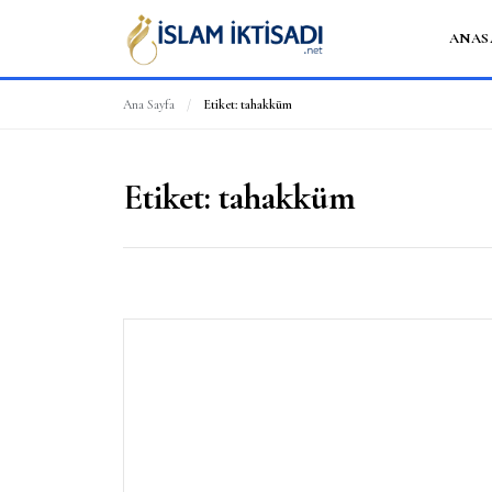
ANAS
Ana Sayfa
/
Etiket:
tahakküm
Etiket:
tahakküm