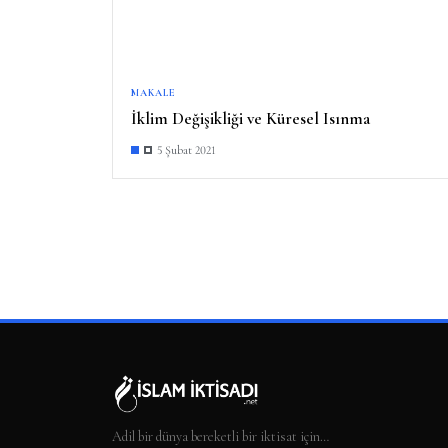
MAKALE
İklim Değişikliği ve Küresel Isınma
5 Şubat 2021
Adil bir dünya bereketli bir iktisat için…