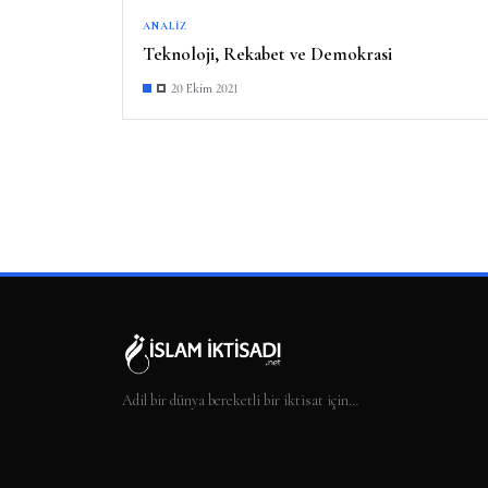
ANALIZ
Teknoloji, Rekabet ve Demokrasi
20 Ekim 2021
Adil bir dünya bereketli bir iktisat için…