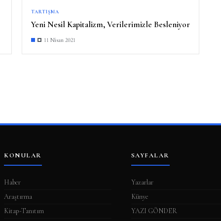
TARTIŞMA
Yeni Nesil Kapitalizm, Verilerimizle Besleniyor
11 Nisan 2021
KONULAR
SAYFALAR
Haber
Yazarlar
Araştırma
Künye
Kitap-Tanıtım
YAZI GÖNDER