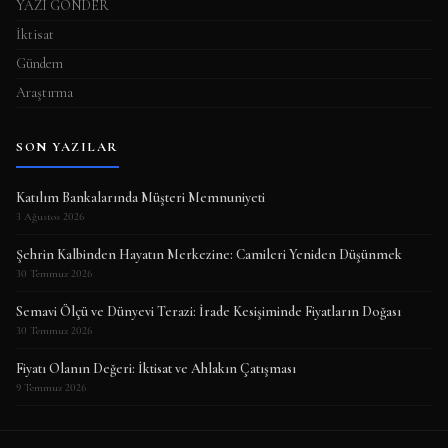
YAZI GÖNDER
İktisat
Gündem
Araştırma
SON YAZILAR
Katılım Bankalarında Müşteri Memnuniyeti
3 Ağustos 2026
Şehrin Kalbinden Hayatın Merkezine: Camileri Yeniden Düşünmek
30 Temmuz 2026
Semavi Ölçü ve Dünyevi Terazi: İrade Kesişiminde Fiyatların Doğası
30 Temmuz 2026
Fiyatı Olanın Değeri: İktisat ve Ahlakın Çatışması
9 Temmuz 2026