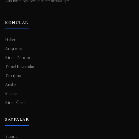
Adil bir dünya bereketli bir iktisat için…
KONULAR
Haber
Araştırma
Kitap-Tanıtım
Temel Kavramlar
Tartışma
Analiz
Makale
Kitap-Öneri
SAYFALAR
Yazarlar