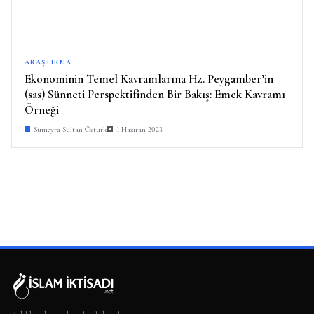
ARAŞTIRMA
Ekonominin Temel Kavramlarına Hz. Peygamber’in
(sas) Sünneti Perspektifinden Bir Bakış: Emek Kavramı
Örneği
Sümeyra Sultan Öztürk
1 Haziran 2023