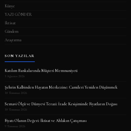
Künye
YAZI GÖNDER
İktisat
Gündem
Araştırma
SON YAZILAR
Katılım Bankalarında Müşteri Memnuniyeti
3 Ağustos 2026
Şehrin Kalbinden Hayatın Merkezine: Camileri Yeniden Düşünmek
30 Temmuz 2026
Semavi Ölçü ve Dünyevi Terazi: İrade Kesişiminde Fiyatların Doğası
30 Temmuz 2026
Fiyatı Olanın Değeri: İktisat ve Ahlakın Çatışması
9 Temmuz 2026