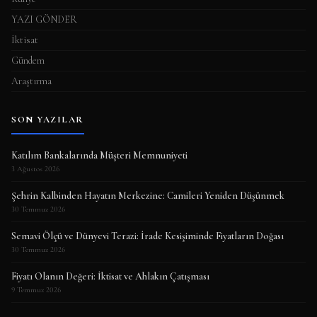
YAZI GÖNDER
İktisat
Gündem
Araştırma
SON YAZILAR
Katılım Bankalarında Müşteri Memnuniyeti
3 Ağustos 2026
Şehrin Kalbinden Hayatın Merkezine: Camileri Yeniden Düşünmek
30 Temmuz 2026
Semavi Ölçü ve Dünyevi Terazi: İrade Kesişiminde Fiyatların Doğası
30 Temmuz 2026
Fiyatı Olanın Değeri: İktisat ve Ahlakın Çatışması
9 Temmuz 2026