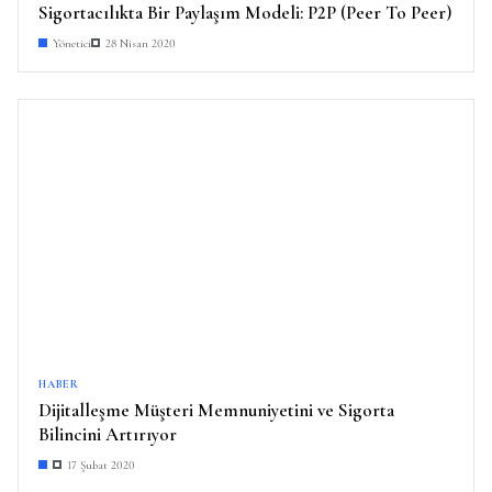
Sigortacılıkta Bir Paylaşım Modeli: P2P (Peer To Peer)
Yönetici
28 Nisan 2020
HABER
Dijitalleşme Müşteri Memnuniyetini ve Sigorta
Bilincini Artırıyor
17 Şubat 2020