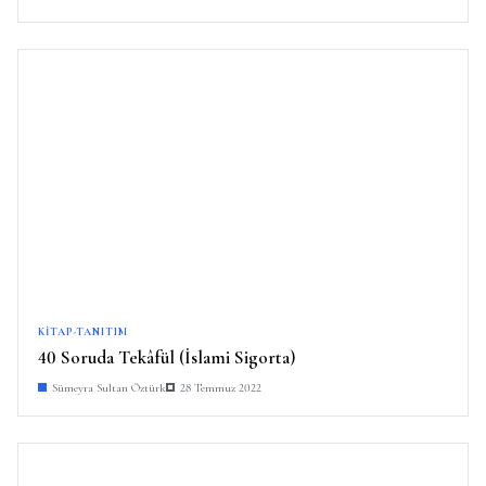
KITAP-TANITIM
40 Soruda Tekâfül (İslami Sigorta)
Sümeyra Sultan Öztürk
28 Temmuz 2022