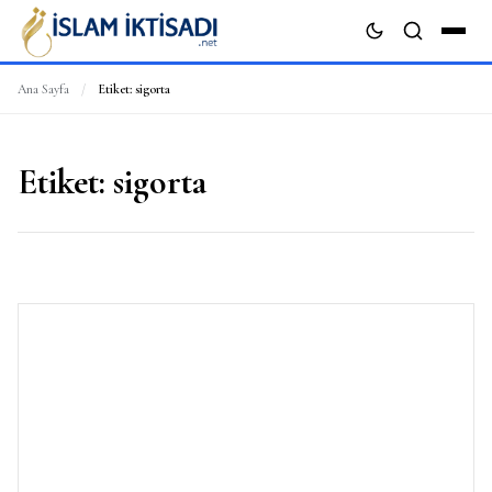
Ana Sayfa
/
Etiket:
sigorta
ARA
Etiket:
sigorta