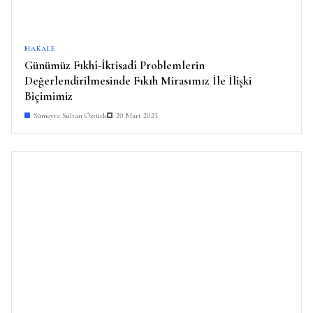
MAKALE
Günümüz Fıkhî-İktisadî Problemlerin
Değerlendirilmesinde Fıkıh Mirasımız İle İlişki
Biçimimiz
Sümeyra Sultan Öztürk
20 Mart 2023