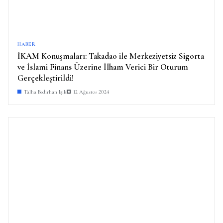
HABER
İKAM Konuşmaları: Takadao ile Merkeziyetsiz Sigorta
ve İslami Finans Üzerine İlham Verici Bir Oturum
Gerçekleştirildi!
Talha Bedirhan Işık
12 Ağustos 2024