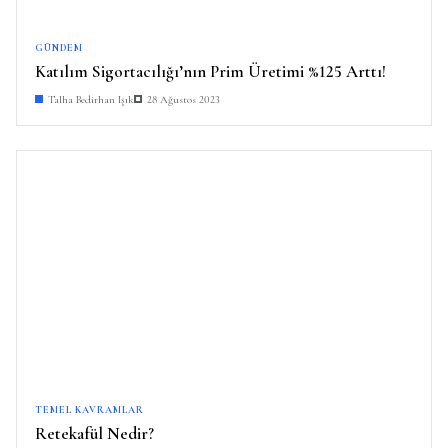
GÜNDEM
Katılım Sigortacılığı’nın Prim Üretimi %125 Arttı!
Talha Bedirhan Işık
28 Ağustos 2023
TEMEL KAVRAMLAR
Retekafül Nedir?