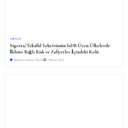
ANALIZ
Sigorta/Tekafül Sektörünün İsDB Üyesi Ülkelerde
İklime Bağlı Risk ve Zafiyetler İçindeki Rolü
Sümeyra Sultan Öztürk
7 Nisan 2022