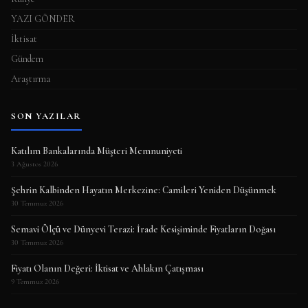
YAZI GÖNDER
İktisat
Gündem
Araştırma
SON YAZILAR
Katılım Bankalarında Müşteri Memnuniyeti
3 Ağustos 2026
Şehrin Kalbinden Hayatın Merkezine: Camileri Yeniden Düşünmek
30 Temmuz 2026
Semavi Ölçü ve Dünyevi Terazi: İrade Kesişiminde Fiyatların Doğası
30 Temmuz 2026
Fiyatı Olanın Değeri: İktisat ve Ahlakın Çatışması
9 Temmuz 2026