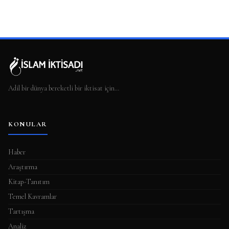
Adil bir dünya bereketli bir iktisat için…
KONULAR
Haber
Araştırma
Kitap-Tanıtım
Temel Kavramlar
Tartışma
Analiz