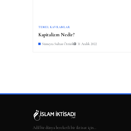
TEMEL KAVRAMLAR
Kapitalizm Nedir?
Sümeyra Sultan Öztürk
31 Aralık 2022
Adil bir dünya bereketli bir iktisat için…