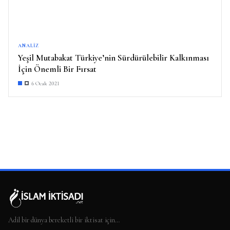
ANALIZ
Yeşil Mutabakat Türkiye’nin Sürdürülebilir Kalkınması
İçin Önemli Bir Fırsat
6 Ocak 2021
Adil bir dünya bereketli bir iktisat için…