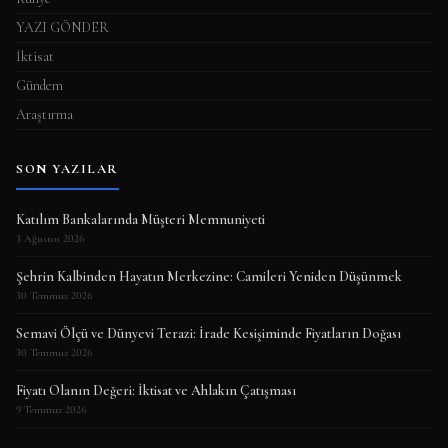
YAZI GÖNDER
İktisat
Gündem
Araştırma
SON YAZILAR
Katılım Bankalarında Müşteri Memnuniyeti
3 Ağustos 2026
Şehrin Kalbinden Hayatın Merkezine: Camileri Yeniden Düşünmek
30 Temmuz 2026
Semavi Ölçü ve Dünyevi Terazi: İrade Kesişiminde Fiyatların Doğası
30 Temmuz 2026
Fiyatı Olanın Değeri: İktisat ve Ahlakın Çatışması
9 Temmuz 2026