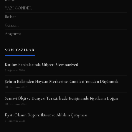
YAZI GÖNDER
İktisat
Gündem
Araştırma
SON YAZILAR
Katılım Bankalarında Müşteri Memnuniyeti
3 Ağustos 2026
Şehrin Kalbinden Hayatın Merkezine: Camileri Yeniden Düşünmek
30 Temmuz 2026
Semavi Ölçü ve Dünyevi Terazi: İrade Kesişiminde Fiyatların Doğası
30 Temmuz 2026
Fiyatı Olanın Değeri: İktisat ve Ahlakın Çatışması
9 Temmuz 2026