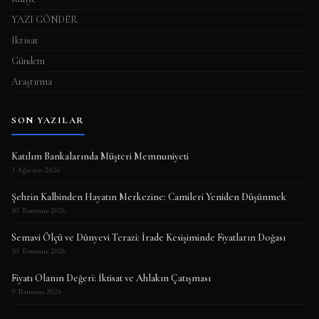
YAZI GÖNDER
İktisat
Gündem
Araştırma
SON YAZILAR
Katılım Bankalarında Müşteri Memnuniyeti
3 Ağustos 2026
Şehrin Kalbinden Hayatın Merkezine: Camileri Yeniden Düşünmek
30 Temmuz 2026
Semavi Ölçü ve Dünyevi Terazi: İrade Kesişiminde Fiyatların Doğası
30 Temmuz 2026
Fiyatı Olanın Değeri: İktisat ve Ahlakın Çatışması
9 Temmuz 2026