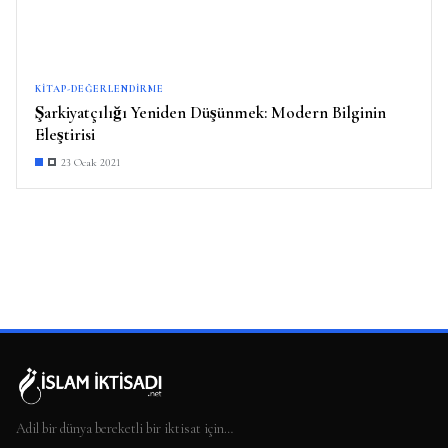
KITAP-DEĞERLENDIRME
Şarkiyatçılığı Yeniden Düşünmek: Modern Bilginin
Eleştirisi
23 Ocak 2021
Adil bir dünya bereketli bir iktisat için…