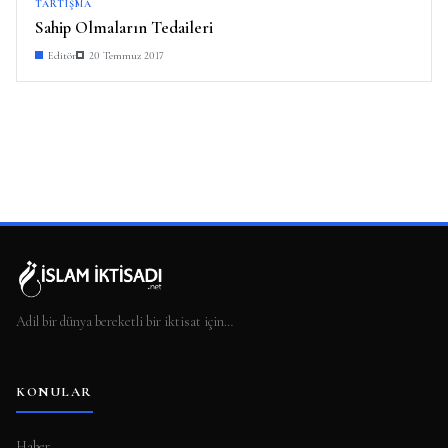
TARTIŞMA
Sahip Olmaların Tedaileri
Editör
20 Temmuz 2017
Adil bir dünya bereketli bir iktisat için…
KONULAR
Haber