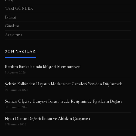
YAZI GÖNDER
İktisat
Gündem
Araştırma
SON YAZILAR
Katılım Bankalarında Müşteri Memnuniyeti
3 Ağustos 2026
Şehrin Kalbinden Hayatın Merkezine: Camileri Yeniden Düşünmek
30 Temmuz 2026
Semavi Ölçü ve Dünyevi Terazi: İrade Kesişiminde Fiyatların Doğası
30 Temmuz 2026
Fiyatı Olanın Değeri: İktisat ve Ahlakın Çatışması
9 Temmuz 2026