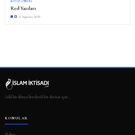
KITAP-ÖNERI
Red Yazıları
21 Ağustos 2020
Adil bir dünya bereketli bir iktisat için…
KONULAR
Haber