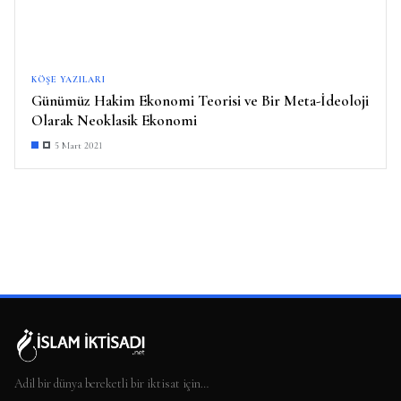
KÖŞE YAZILARI
Günümüz Hakim Ekonomi Teorisi ve Bir Meta-İdeoloji
Olarak Neoklasik Ekonomi
5 Mart 2021
Adil bir dünya bereketli bir iktisat için…