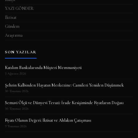
YAZI GÖNDER
İktisat
Gündem
Araştırma
SON YAZILAR
Katılım Bankalarında Müşteri Memnuniyeti
3 Ağustos 2026
Şehrin Kalbinden Hayatın Merkezine: Camileri Yeniden Düşünmek
30 Temmuz 2026
Semavi Ölçü ve Dünyevi Terazi: İrade Kesişiminde Fiyatların Doğası
30 Temmuz 2026
Fiyatı Olanın Değeri: İktisat ve Ahlakın Çatışması
9 Temmuz 2026