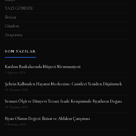
YAZI GÖNDER
İktisat
Gündem
Araştırma
SON YAZILAR
Katılım Bankalarında Müşteri Memnuniyeti
3 Ağustos 2026
Şehrin Kalbinden Hayatın Merkezine: Camileri Yeniden Düşünmek
30 Temmuz 2026
Semavi Ölçü ve Dünyevi Terazi: İrade Kesişiminde Fiyatların Doğası
30 Temmuz 2026
Fiyatı Olanın Değeri: İktisat ve Ahlakın Çatışması
9 Temmuz 2026