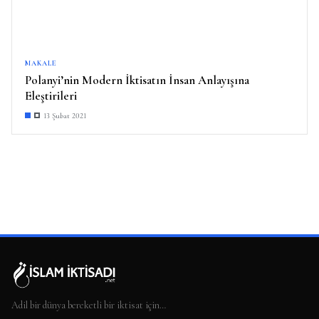
MAKALE
Polanyi’nin Modern İktisatın İnsan Anlayışına
Eleştirileri
13 Şubat 2021
Adil bir dünya bereketli bir iktisat için…