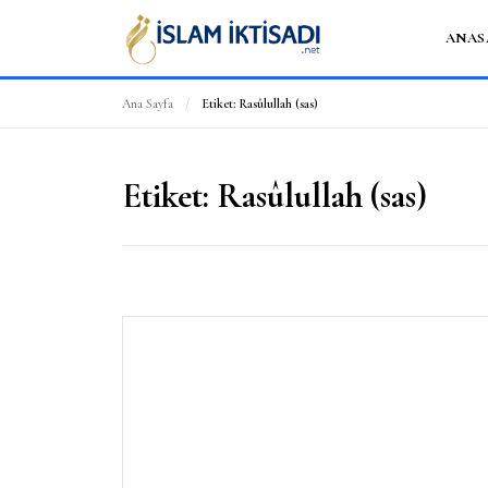
ANAS
Ana Sayfa
/
Etiket:
Rasûlullah (sas)
Etiket:
Rasûlullah (sas)