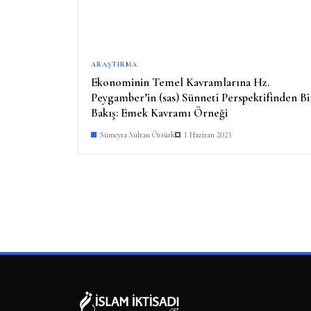
ARAŞTIRMA
Ekonominin Temel Kavramlarına Hz.
Peygamber’in (sas) Sünneti Perspektifinden Bi
Bakış: Emek Kavramı Örneği
Sümeyra Sultan Öztürk
1 Haziran 2023