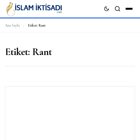
Ana Sayfa
/
Etiket:
Rant
ARA
Etiket:
Rant