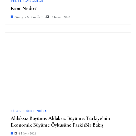
TEMEL KAVRAMLAR
Rant Nedir?
Sümeyra Sultan Öztürk
12 Kasım 2022
KITAP-DEĞERLENDIRME
Ahlaksız Büyüme: Ahlaksız Büyüme: Türkiye’nin
Ekonomik Büyüme Öyküsüne FarklıBir Bakış
4 Mayıs 2021