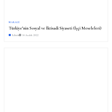
MAKALE
Türkiye’nin Sosyal ve İktisadi Siyaseti (İşçi Meseleleri)
Editör
14 Aralık 2022