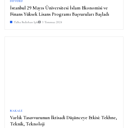
DUYURU
İstanbul 29 Mayıs Üniversitesi İslam Ekonomisi ve
Finans Yüksek Lisans Programı Başvuruları Başladı
Talha Bedirhan Işık
3 Temmuz 2024
MAKALE
Varlık Tasavvurunun İktisadi Düşünceye Etkisi: Tekhne,
Teknik, Teknoloji