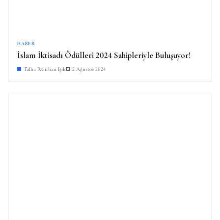
HABER
İslam İktisadı Ödülleri 2024 Sahipleriyle Buluşuyor!
Talha Bedirhan Işık
2 Ağustos 2024