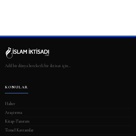
Adil bir dünya bereketli bir iktisat için…
KONULAR
Haber
Araştırma
Kitap-Tanıtım
Temel Kavramlar