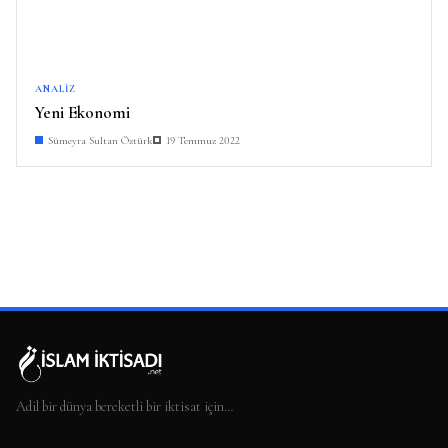
ANALIZ
Yeni Ekonomi
Sümeyra Sultan Öztürk
19 Temmuz 2022
Adil bir dünya bereketli bir iktisat için…