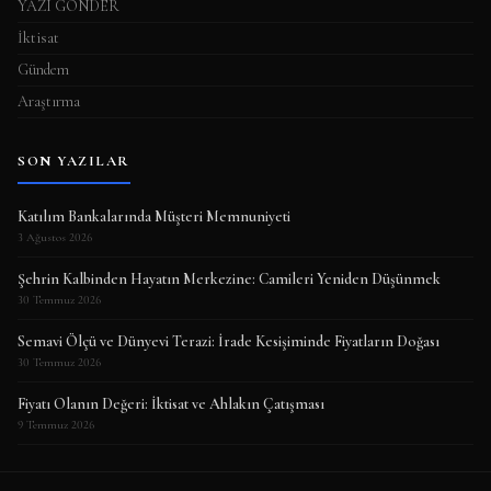
YAZI GÖNDER
İktisat
Gündem
Araştırma
SON YAZILAR
Katılım Bankalarında Müşteri Memnuniyeti
3 Ağustos 2026
Şehrin Kalbinden Hayatın Merkezine: Camileri Yeniden Düşünmek
30 Temmuz 2026
Semavi Ölçü ve Dünyevi Terazi: İrade Kesişiminde Fiyatların Doğası
30 Temmuz 2026
Fiyatı Olanın Değeri: İktisat ve Ahlakın Çatışması
9 Temmuz 2026