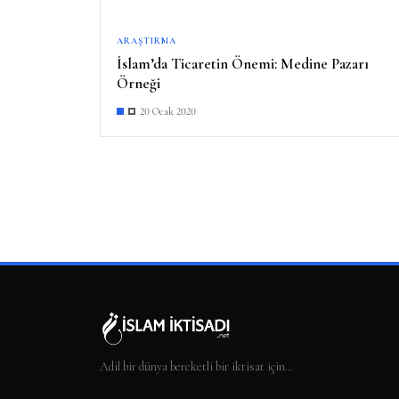
ARAŞTIRMA
İslam’da Ticaretin Önemi: Medine Pazarı
Örneği
20 Ocak 2020
Adil bir dünya bereketli bir iktisat için…