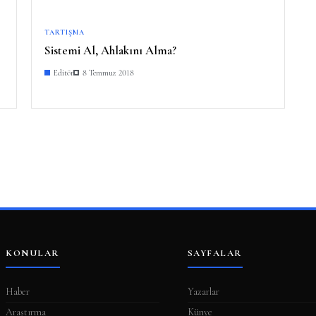
TARTIŞMA
Sistemi Al, Ahlakını Alma?
Editör
8 Temmuz 2018
KONULAR
SAYFALAR
Haber
Yazarlar
Araştırma
Künye