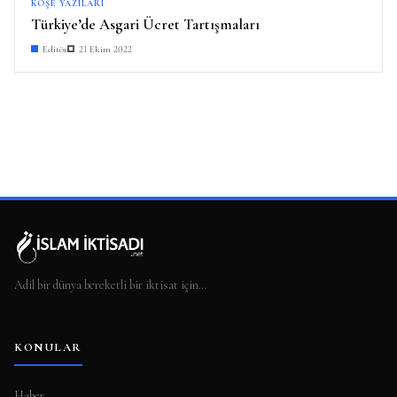
KÖŞE YAZILARI
Türkiye’de Asgari Ücret Tartışmaları
Editör
21 Ekim 2022
Adil bir dünya bereketli bir iktisat için…
KONULAR
Haber