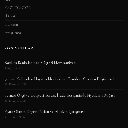
YAZI GÖNDER
İktisat
Gündem
Araştırma
SON YAZILAR
Katılım Bankalarında Müşteri Memnuniyeti
3 Ağustos 2026
Şehrin Kalbinden Hayatın Merkezine: Camileri Yeniden Düşünmek
30 Temmuz 2026
Semavi Ölçü ve Dünyevi Terazi: İrade Kesişiminde Fiyatların Doğası
30 Temmuz 2026
Fiyatı Olanın Değeri: İktisat ve Ahlakın Çatışması
9 Temmuz 2026