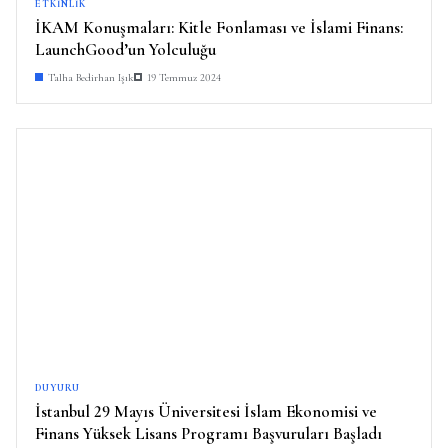
ETKINLIK
İKAM Konuşmaları: Kitle Fonlaması ve İslami Finans:
LaunchGood’un Yolculuğu
Talha Bedirhan Işık
19 Temmuz 2024
DUYURU
İstanbul 29 Mayıs Üniversitesi İslam Ekonomisi ve
Finans Yüksek Lisans Programı Başvuruları Başladı