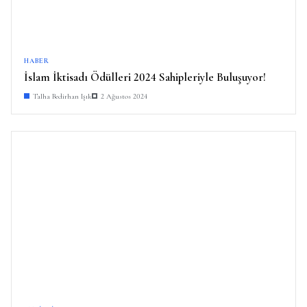
HABER
İslam İktisadı Ödülleri 2024 Sahipleriyle Buluşuyor!
Talha Bedirhan Işık
2 Ağustos 2024