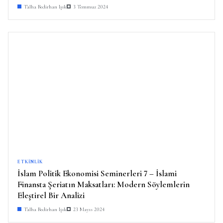
Talha Bedirhan Işık
3 Temmuz 2024
ETKINLIK
İslam Politik Ekonomisi Seminerleri 7 – İslami
Finansta Şeriatın Maksatları: Modern Söylemlerin
Eleştirel Bir Analizi
Talha Bedirhan Işık
23 Mayıs 2024