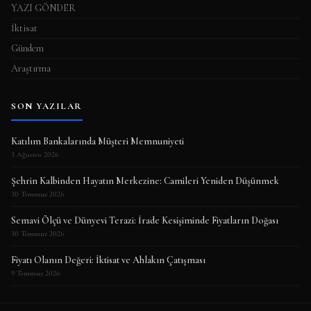
YAZI GÖNDER
İktisat
Gündem
Araştırma
SON YAZILAR
Katılım Bankalarında Müşteri Memnuniyeti
3 Ağustos 2026
Şehrin Kalbinden Hayatın Merkezine: Camileri Yeniden Düşünmek
30 Temmuz 2026
Semavi Ölçü ve Dünyevi Terazi: İrade Kesişiminde Fiyatların Doğası
30 Temmuz 2026
Fiyatı Olanın Değeri: İktisat ve Ahlakın Çatışması
9 Temmuz 2026